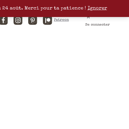
u 24 août. Merci pour ta patience !
Ignorer
Facebook
Instagram
Pinterest
Patreon
Se connecter