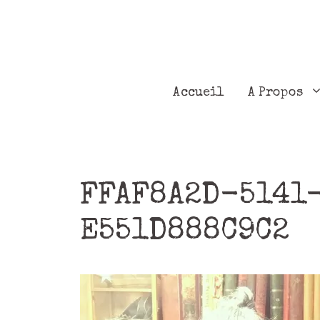
Accueil
A Propos
FFAF8A2D-5141
E551D888C9C2