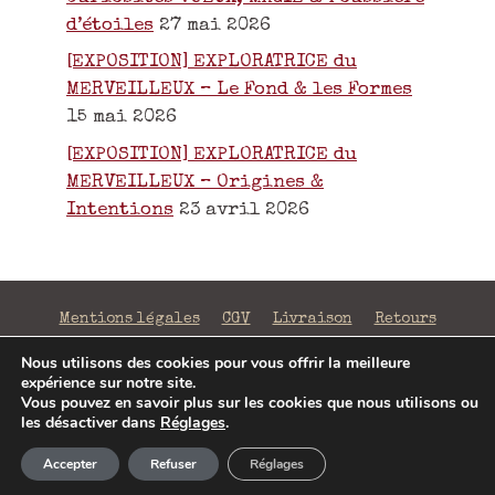
d’étoiles
27 mai 2026
[EXPOSITION] EXPLORATRICE du
MERVEILLEUX – Le Fond & les Formes
15 mai 2026
[EXPOSITION] EXPLORATRICE du
MERVEILLEUX – Origines &
Intentions
23 avril 2026
Mentions légales
CGV
Livraison
Retours
Confidentialité
Nous utilisons des cookies pour vous offrir la meilleure
expérience sur notre site.
©2026 La Fabrique de Mots Magiques | SIRET 797 938
Vous pouvez en savoir plus sur les cookies que nous utilisons ou
206 00043 | Conception
Jenny Portier
les désactiver dans
Réglages
.
Article ajouté au panier
Paiement
Accepter
Refuser
Réglages
0 Produit -
0,00
€