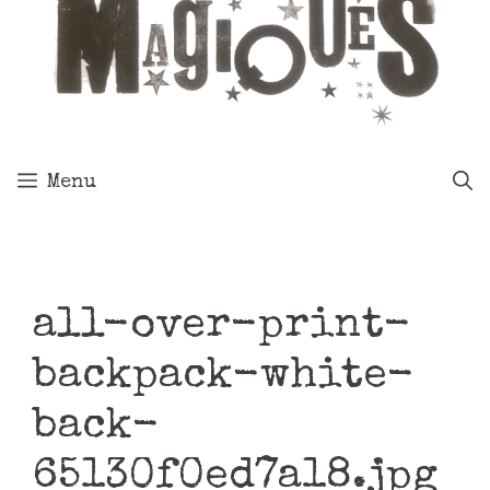
Menu
all-over-print-
backpack-white-
back-
65130f0ed7a18.jpg