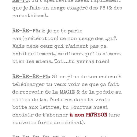
RE-PS
: Tu t’apercevras assez rapidement
que je fais un usage exagéré des PS (& des
parenthèses).
RE-RE-PS
: & je ne te parle
pas (prétérition) de mon usage des .gif.
Mais même ceux qui n’aiment pas ça
habituellement, me disent qu’ils aiment
bien les miens. Toi…tu verras bien!
RE-RE-RE-PS
: Si en plus de ton cadeau à
télécharger tu veux voir ce que ça fait
de recevoir de la MAGIE & de la poésie au
milieu de tes factures dans ta vraie
boîte aux lettres, tu pourras aussi
choisir de t’abonner
à mon PATREON
(une
nouvelle forme de mécénat).