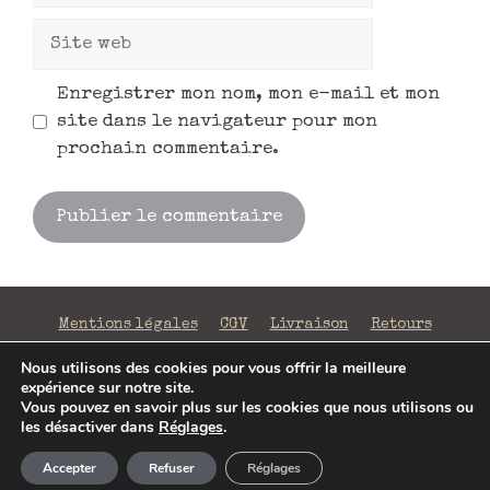
Enregistrer mon nom, mon e-mail et mon
site dans le navigateur pour mon
prochain commentaire.
Mentions légales
CGV
Livraison
Retours
Confidentialité
Nous utilisons des cookies pour vous offrir la meilleure
expérience sur notre site.
©2026 La Fabrique de Mots Magiques | SIRET 797 938
Vous pouvez en savoir plus sur les cookies que nous utilisons ou
206 00043 | Conception
Jenny Portier
les désactiver dans
Réglages
.
Article ajouté au panier
Paiement
Accepter
Refuser
Réglages
0 Produit -
0,00
€