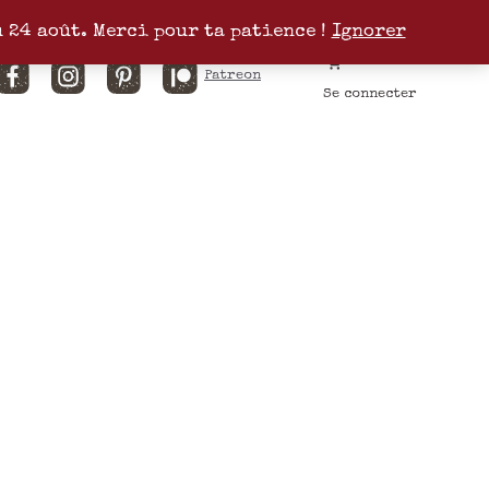
u 24 août. Merci pour ta patience !
Ignorer
Facebook
Instagram
Pinterest
Patreon
Se connecter