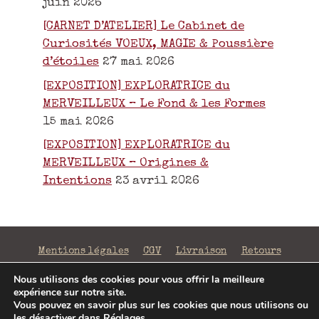
juin 2026
[CARNET D’ATELIER] Le Cabinet de
Curiosités VOEUX, MAGIE & Poussière
d’étoiles
27 mai 2026
[EXPOSITION] EXPLORATRICE du
MERVEILLEUX – Le Fond & les Formes
15 mai 2026
[EXPOSITION] EXPLORATRICE du
MERVEILLEUX – Origines &
Intentions
23 avril 2026
Mentions légales
CGV
Livraison
Retours
Confidentialité
Nous utilisons des cookies pour vous offrir la meilleure
expérience sur notre site.
©2026 La Fabrique de Mots Magiques | SIRET 797 938
Vous pouvez en savoir plus sur les cookies que nous utilisons ou
206 00043 | Conception
Jenny Portier
les désactiver dans
Réglages
.