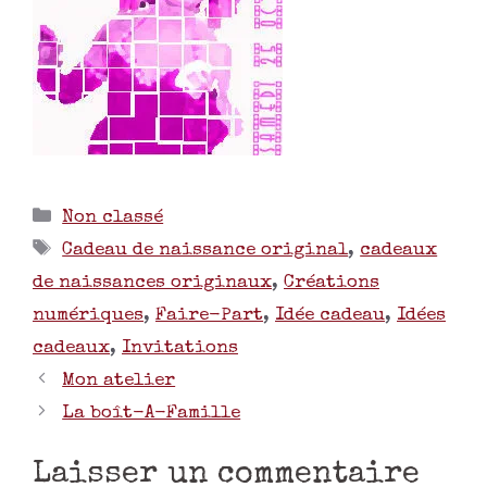
Non classé
Cadeau de naissance original
,
cadeaux
de naissances originaux
,
Créations
numériques
,
Faire-Part
,
Idée cadeau
,
Idées
cadeaux
,
Invitations
Mon atelier
La boît-A-Famille
Laisser un commentaire