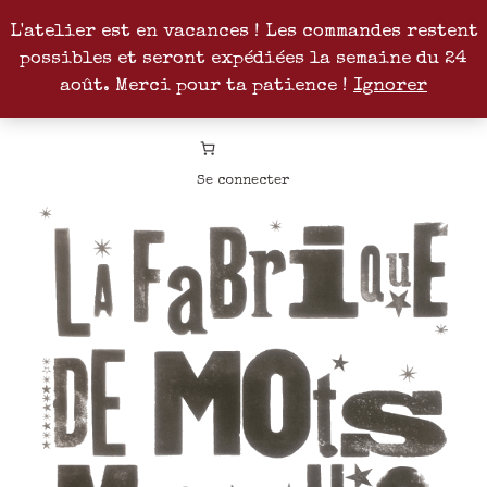
L'atelier est en vacances ! Les commandes restent
possibles et seront expédiées la semaine du 24
Facebook
Instagram
Pinterest
Patreon
août. Merci pour ta patience !
Ignorer
Se connecter