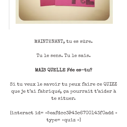
MAINTENANT, tu es sûre.
Tu le sens. Tu le sais.
MAIS QUELLE Fée es-tu?
Si tu veux le savoir tu peux faire ce QUIZZ
que je t’ai fabriqué, ça pourrait t’aider à
te situer.
[interact id= »5eafdcc3943c6700143f0add »
type= »quiz »]