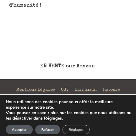
d’humanité !
EN VENTE sur Amazon
Mentions légales
CGV
Livraison
Retours
Confidentialité
Nous utilisons des cookies pour vous offrir la meilleure
expérience sur notre site.
©2026 La Fabrique de Mots Magiques | SIRET 797 938
Vous pouvez en savoir plus sur les cookies que nous utilisons ou
206 00043 | Conception
Jenny Portier
les désactiver dans
Réglages
.
Article ajouté au panier
Paiement
Accepter
Refuser
Réglages
0 Produit -
0,00
€