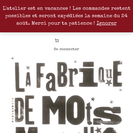
L'atelier est en vacances ! Les commandes restent
possibles et seront expédiées la semaine du 24
Facebook
Instagram
Pinterest
Patreon
août. Merci pour ta patience !
Ignorer
Se connecter