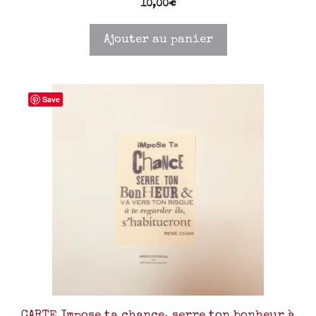
10,00
€
Ajouter au panier
Save
CARTE Impose ta chance, serre ton bonheur à