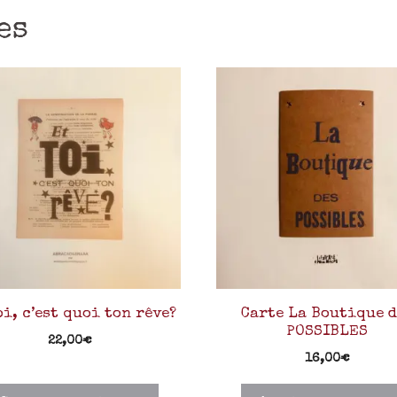
es
oi, c’est quoi ton rêve?
Carte La Boutique d
POSSIBLES
22,00
€
16,00
€