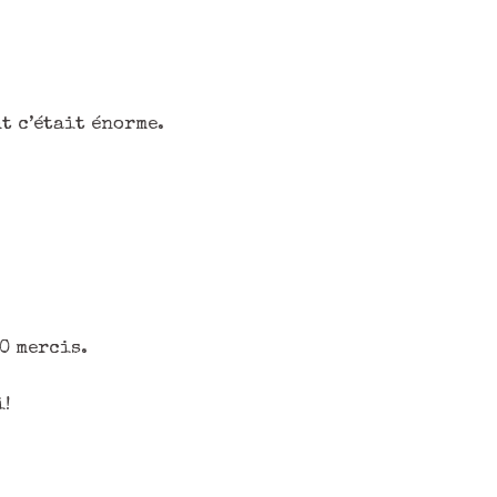
t c’était énorme.
00 mercis.
i!