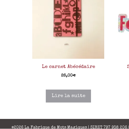
Le carnet Abécédaire
26,00
€
Lire la suite
©2026 La Fabrique de Mots Magiques | SIRET 797 938 206