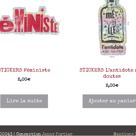
STICKERS Féministe
STICKERS L’antidote
doutes
2,00
€
2,00
€
Lire la suite
Ajouter au panier
 00043 | Conception
Jenny Portier
Mentions 