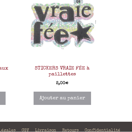
 aux
STICKERS VRAIE FÉE à
paillettes
2,00
€
Ajouter au panier
légales
CGV
Livraison
Retours
Confidentialité