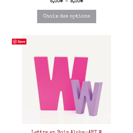
6,00
€
–
8,00
€
Choix des options
Save
Lettre en Bois Alpha-ART W