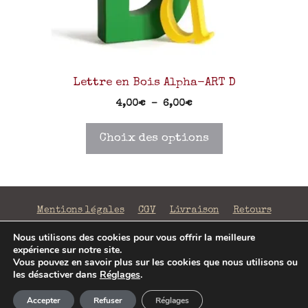
Lettre en Bois Alpha-ART D
4,00
€
–
6,00
€
Choix des options
Mentions légales
CGV
Livraison
Retours
Confidentialité
Nous utilisons des cookies pour vous offrir la meilleure
expérience sur notre site.
©2026 La Fabrique de Mots Magiques | SIRET 797 938
Vous pouvez en savoir plus sur les cookies que nous utilisons ou
206 00043 | Conception
Jenny Portier
les désactiver dans
Réglages
.
4,00
€
–
6,00
€
Accepter
Refuser
Réglages