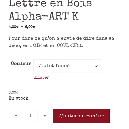
Lettre en Bois
Alpha-ART K
4,00
€
–
6,00
€
Pour dire ce qu’on a envie de dire dans sa
déco, en JOIE et en COULEURS.
Couleur
Effacer
6,00
€
En stock
-
+
Ajouter au panier