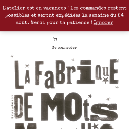
L'atelier est en vacances ! Les commandes restent
possibles et seront expédiées la semaine du 24
Facebook
Instagram
Pinterest
Patreon
août. Merci pour ta patience !
Ignorer
Se connecter