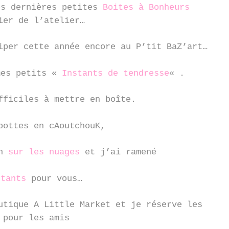
es dernières petites
Boites à Bonheurs
ier de l’atelier…
iper cette année encore au P’tit BaZ’art…
mes petits «
Instants de tendresse
« .
fficiles à mettre en boîte.
bottes en cAoutchouK,
on
sur les nuages
et j’ai ramené
stants
pour vous…
utique A Little Market et je réserve les
 pour les amis