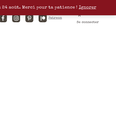
u 24 août. Merci pour ta patience !
Ignorer
Facebook
Instagram
Pinterest
Patreon
Se connecter