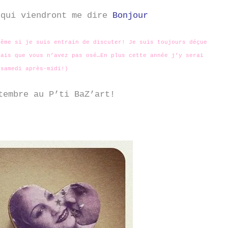
 qui viendront me dire
Bonjour
même si je suis entrain de discuter! Je suis toujours déçue
mais que vous n’avez pas osé…En plus cette année j’y serai
 samedi après-midi!)
tembre au P’ti BaZ’art!