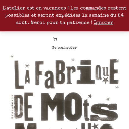
L'atelier est en vacances ! Les commandes restent
possibles et seront expédiées la semaine du 24
Facebook
Instagram
Pinterest
Patreon
août. Merci pour ta patience !
Ignorer
Se connecter