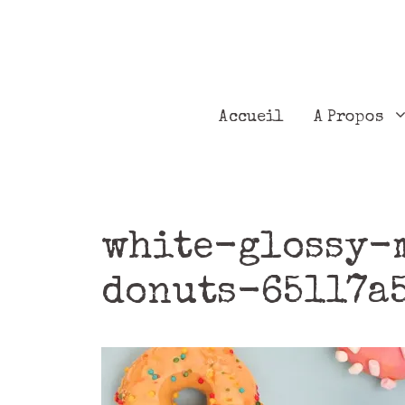
Accueil
A Propos
white-glossy-
donuts-65117a5