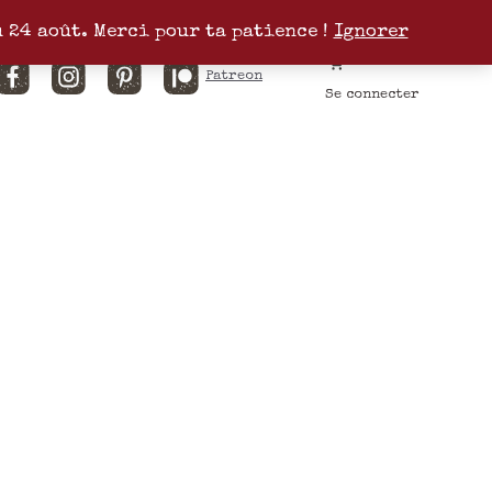
u 24 août. Merci pour ta patience !
Ignorer
Facebook
Instagram
Pinterest
Patreon
Se connecter