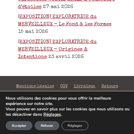
d’étoiles
27 mai 2026
[EXPOSITION] EXPLORATRICE du
MERVEILLEUX – Le Fond & les Formes
15 mai 2026
[EXPOSITION] EXPLORATRICE du
MERVEILLEUX – Origines &
Intentions
23 avril 2026
Mentions légales
CGV
Livraison
Retours
Confidentialité
Nous utilisons des cookies pour vous offrir la meilleure
expérience sur notre site.
©2026 La Fabrique de Mots Magiques | SIRET 797 938
Vous pouvez en savoir plus sur les cookies que nous utilisons ou
206 00043 | Conception
Jenny Portier
les désactiver dans
Réglages
.
Article ajouté au panier
Paiement
Accepter
Refuser
Réglages
0 Produit -
0,00
€