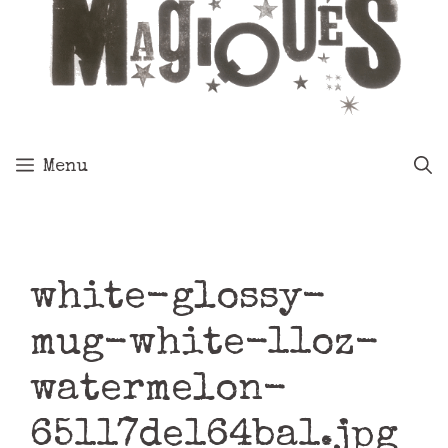
Menu
white-glossy-
mug-white-11oz-
watermelon-
65117de164ba1.jpg