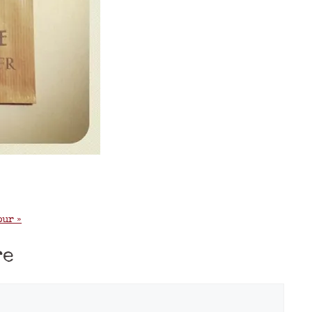
ur »
re