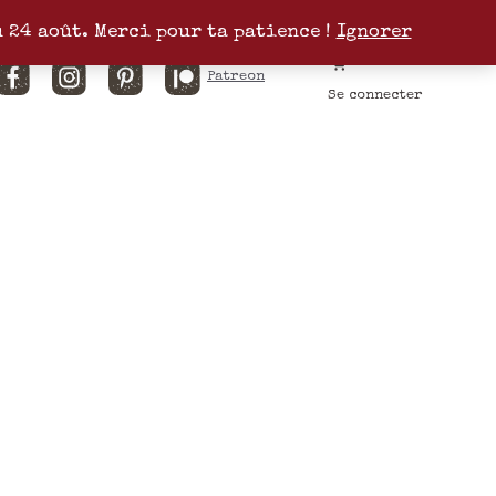
u 24 août. Merci pour ta patience !
Ignorer
Facebook
Instagram
Pinterest
Patreon
Se connecter