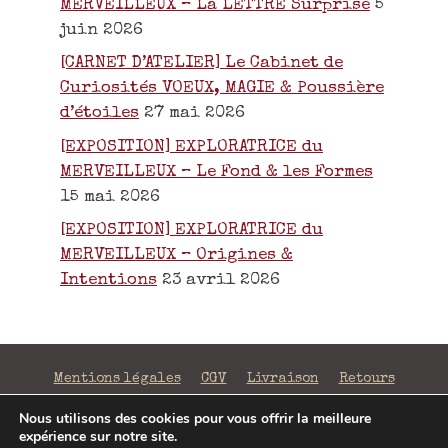
MERVEILLEUX – La LETTRE Surprise
5
juin 2026
[CARNET D’ATELIER] Le Cabinet de
Curiosités VOEUX, MAGIE & Poussière
d’étoiles
27 mai 2026
[EXPOSITION] EXPLORATRICE du
MERVEILLEUX – Le Fond & les Formes
15 mai 2026
[EXPOSITION] EXPLORATRICE du
MERVEILLEUX – Origines &
Intentions
23 avril 2026
Mentions légales
CGV
Livraison
Retours
Confidentialité
Nous utilisons des cookies pour vous offrir la meilleure
expérience sur notre site.
©2026 La Fabrique de Mots Magiques | SIRET 797 938