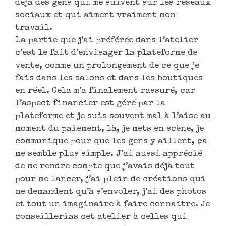
et tout un imaginaire à faire connaître. Je
conseillerias cet atelier à celles qui
perdent encore du temps à se dire, oui je
veux, mais je ne fais pas, pour telle et telle
fausse raison, car devant l’inconnu on se
crée souvent des barrières et de fausses
excuses. Un énorme merci pour ton
expérience, ton bon sens et ta générosité,
je viens de recevoir à l’instant ma première
commande, une matelote à 130€, je suis méga
ravie. Au final, c’est comme tu disais, la
personne qui a acheté est une personne qui
m’a découvert sur Facebook, quelqu’un qui
aurait sûrement fait la démarche d’acheter
un jour, mais ça aurait pris des mois. Là je
lui ai juste simplifié la vie, et du coup
cela c’est fait sans des milliards de mails