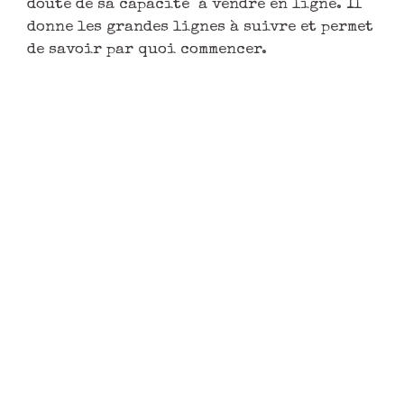
Textile
Je n’ai eu aucune hésitation à m’inscrire à
l’atelier et le titre était accrocheur,
attractif. Suite à l’atelier, pour l’instant
mes boutiques en ligne (Un Grand Marché et
Pitimana) vont piano. Je dois me recentrer
sur une seule boutique pour cibler ma
communication et ne plus me disperser. Je
conseillerais cet atelier aux autres
créatrices pour le partage de ton vécu
personnel qui illustre bien tes conseils.
L’expérience est le plus bel argument. J’ai
aimé l’ambiance conviviale & la clarté.
Peut-être pourrais-tu apporter des
supports et fiches techniques, comment
rédiger une newsletter efficace par
exemple.