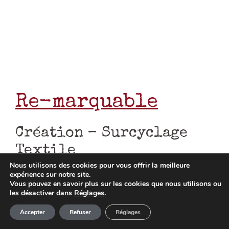
Tu penses que cet
Nous utilisons des cookies pour vous offrir la meilleure
atelier est pour
expérience sur notre site.
Vous pouvez en savoir plus sur les cookies que nous utilisons ou
toi?
les désactiver dans
Réglages
.
Article ajouté au panier
Paiement
Accepter
Refuser
Réglages
0 Produit -
0,00
€
Clique sur l’image ci-