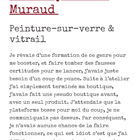
je n’avais aucune chance de la faire
fonctionner, ce qui est idiot c’est que j’ai
déjà des gens qui me suivent sur les réseaux
sociaux et qui aiment vraiment mon
travail.
La partie que j’ai préférée dans l’atelier
c’est le fait d’envisager la plateforme de
vente, comme un prolongement de ce que je
fais dans les salons et dans les boutiques
en réel. Cela m’a finalement rassuré, car
l’aspect financier est géré par la
plateforme et je suis souvent mal à l’aise au
moment du paiement, là, je mets en scène, je
communique pour que les gens y aillent, ça
me semble plus simple. J’ai aussi apprécié
de me rendre compte que j’avais déjà tout
pour me lancer, j’ai plein de créations qui
ne demandent qu’à s’envoler, j’ai des photos