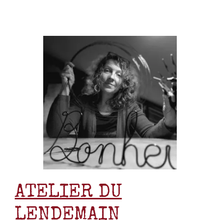
ATELIER DU
LENDEMAIN
Objets de décoration
faits maison à base de fil
de fer recuit,bois flotté,
papier et osier
Ce que j’ai préféré n’est pas une « partie »
mais le fait que tu avais bien marqué les
différentes étapes.
D’abord je me suis dit, ce n’est pas possible,
trop compliqué, blabla, puis, j’ai compris
qu’il fallait bien suivre les étapes et
qu’alors, ce n’était pas impossible. Aussi :
les moments de « trucs et astuces » :