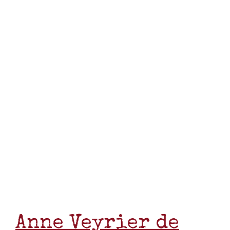
Anne Veyrier de
Muraud
Peinture-sur-verre &
vitrail
Je rêvais d’une formation de ce genre pour
me booster, et faire tomber des fausses
certitudes pour me lancer, j’avais juste
besoin d’un coup de pouce. Suite à l’atelier
j’ai simplement terminée ma boutique,
j’avais fait une pseudo boutique avant,
avec un seul produit. J’attendais que la
plateforme bosse pour moi du coup, je ne
communiquais pas dessus. Par conséquent,