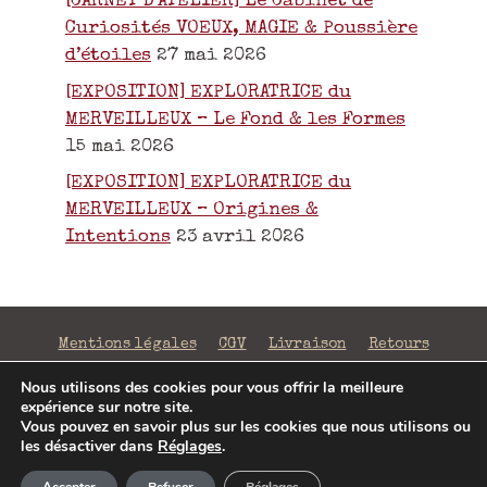
[CARNET D’ATELIER] Le Cabinet de
Curiosités VOEUX, MAGIE & Poussière
d’étoiles
27 mai 2026
[EXPOSITION] EXPLORATRICE du
MERVEILLEUX – Le Fond & les Formes
15 mai 2026
[EXPOSITION] EXPLORATRICE du
MERVEILLEUX – Origines &
Intentions
23 avril 2026
Mentions légales
CGV
Livraison
Retours
Confidentialité
Nous utilisons des cookies pour vous offrir la meilleure
expérience sur notre site.
©2026 La Fabrique de Mots Magiques | SIRET 797 938
Vous pouvez en savoir plus sur les cookies que nous utilisons ou
206 00043 | Conception
Jenny Portier
les désactiver dans
Réglages
.
Article ajouté au panier
Paiement