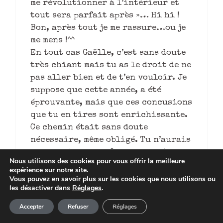
me révolutionner à l’intérieur et
tout sera parfait après »… Hi hi !
Bon, après tout je me rassure…ou je
me mens !^^
En tout cas Gaëlle, c’est sans doute
très chiant mais tu as le droit de ne
pas aller bien et de t’en vouloir. Je
suppose que cette année, a été
éprouvante, mais que ces concusions
que tu en tires sont enrichissante.
Ce chemin était sans doute
nécessaire, même obligé. Tu n’aurais
sans doute pas pu faire mieux à ce
Nous utilisons des cookies pour vous offrir la meilleure
moment là. C’était obligé que tu
expérience sur notre site.
passes par là pour apprendre, peut-
Vous pouvez en savoir plus sur les cookies que nous utilisons ou
les désactiver dans
Réglages
.
être.
Article ajouté au panier
Pour apprendre… des choses que tu
Paiement
Accepter
Refuser
Réglages
0 Produit -
0,00
€
sais déjà au fond ?! T’écouter, ne pas