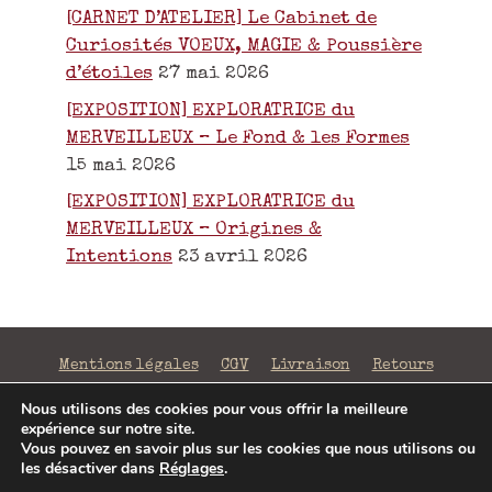
[CARNET D’ATELIER] Le Cabinet de
Curiosités VOEUX, MAGIE & Poussière
d’étoiles
27 mai 2026
[EXPOSITION] EXPLORATRICE du
MERVEILLEUX – Le Fond & les Formes
15 mai 2026
[EXPOSITION] EXPLORATRICE du
MERVEILLEUX – Origines &
Intentions
23 avril 2026
Mentions légales
CGV
Livraison
Retours
Confidentialité
Nous utilisons des cookies pour vous offrir la meilleure
expérience sur notre site.
©2026 La Fabrique de Mots Magiques | SIRET 797 938
Vous pouvez en savoir plus sur les cookies que nous utilisons ou
206 00043 | Conception
Jenny Portier
les désactiver dans
Réglages
.
Article ajouté au panier