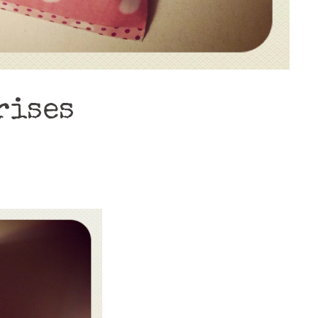
rises
s