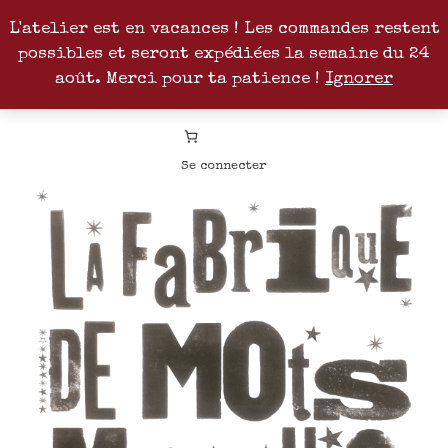
L'atelier est en vacances ! Les commandes restent
possibles et seront expédiées la semaine du 24
Facebook
Instagram
Pinterest
Patreon
août. Merci pour ta patience !
Ignorer
Se connecter