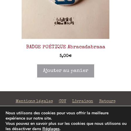
BADGE POÉTIQUE Abracadabraaa
5,00
€
Ajouter au panier
Mentions légales
CGV
Livraison
Retours
Confidentialité
Nous utilisons des cookies pour vous offrir la meilleure
expérience sur notre site.
©2026 La Fabrique de Mots Magiques | SIRET 797 938
Vous pouvez en savoir plus sur les cookies que nous utilisons ou
206 00043 | Conception
Jenny Portier
les désactiver dans
Réglages
.