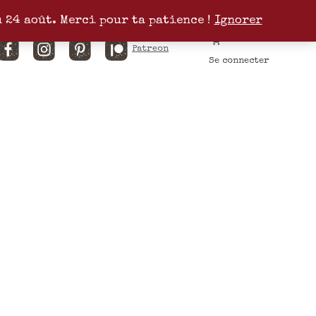
u 24 août. Merci pour ta patience !
Ignorer
Facebook
Instagram
Pinterest
Patreon
Se connecter