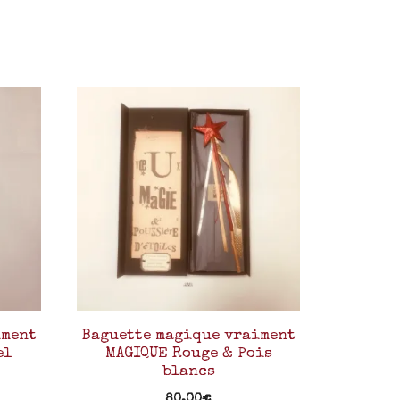
iment
Baguette magique vraiment
el
MAGIQUE Rouge & Pois
blancs
80,00
€