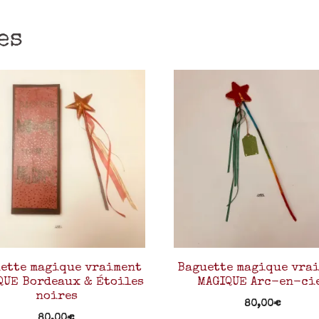
es
ette magique vraiment
Baguette magique vra
QUE Bordeaux & Étoiles
MAGIQUE Arc-en-ci
noires
80,00
€
80,00
€