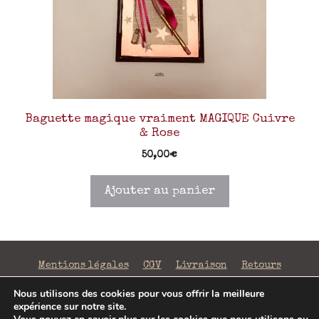
Baguette magique vraiment MAGIQUE Cuivre
& Rose
50,00
€
Ajouter au panier
Mentions légales
CGV
Livraison
Retours
Confidentialité
Nous utilisons des cookies pour vous offrir la meilleure
expérience sur notre site.
©2026 La Fabrique de Mots Magiques | SIRET 797 938