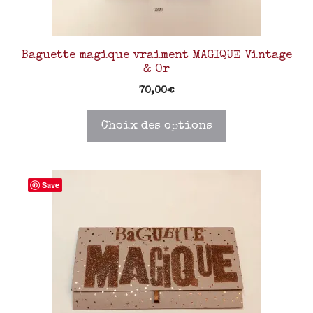
Baguette magique vraiment MAGIQUE Vintage
& Or
70,00
€
Choix des options
Save