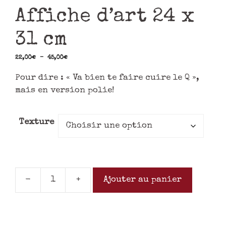
Affiche d’art 24 x
31 cm
22,00
€
–
45,00
€
Pour dire : « Va bien te faire cuire le Q »,
mais en version polie!
Texture
-
+
Ajouter au panier