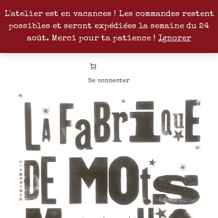
L'atelier est en vacances ! Les commandes restent
possibles et seront expédiées la semaine du 24
Facebook
Instagram
Pinterest
Patreon
août. Merci pour ta patience !
Ignorer
Se connecter