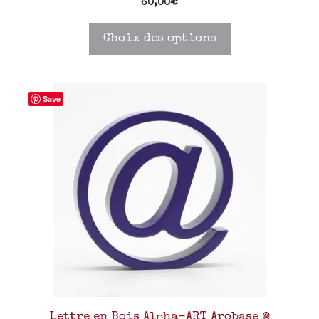
60,00
€
Choix des options
Save
Lettre en Bois Alpha-ART Arobase @