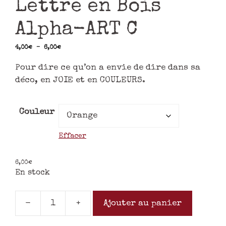
Lettre en Bois
Alpha-ART C
4,00
€
–
6,00
€
Pour dire ce qu’on a envie de dire dans sa
déco, en JOIE et en COULEURS.
Couleur
Effacer
6,00
€
En stock
-
+
Ajouter au panier