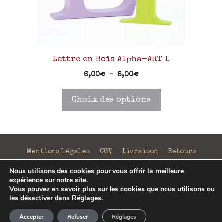
Lettre en Bois Alpha-ART L
6,00
€
–
8,00
€
Choix des options
Mentions légales
CGV
Livraison
Retours
Confidentialité
Nous utilisons des cookies pour vous offrir la meilleure
expérience sur notre site.
©2026 La Fabrique de Mots Magiques | SIRET 797 938
Vous pouvez en savoir plus sur les cookies que nous utilisons ou
206 00043 | Conception
Jenny Portier
les désactiver dans
Réglages
.
4,00
€
–
6,00
€
Accepter
Refuser
Réglages