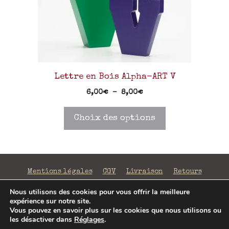
Lettre en Bois Alpha-ART V
6,00
€
–
8,00
€
Choix des options
Mentions légales
CGV
Livraison
Retours
Confidentialité
Nous utilisons des cookies pour vous offrir la meilleure
expérience sur notre site.
©2026 La Fabrique de Mots Magiques | SIRET 797 938
Vous pouvez en savoir plus sur les cookies que nous utilisons ou
206 00043 | Conception
Jenny Portier
les désactiver dans
Réglages
.
6,00
€