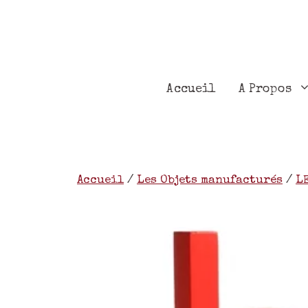
Accueil
A Propos
Accueil
/
Les Objets manufacturés
/
L