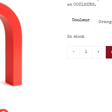
en COULEURS.
Couleur
En stock
-
+