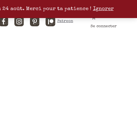
u 24 août. Merci pour ta patience !
Ignorer
Facebook
Instagram
Pinterest
Patreon
Se connecter