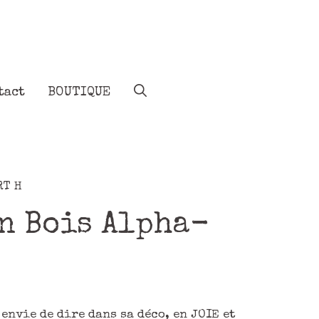
tact
BOUTIQUE
RT H
en Bois Alpha-
 envie de dire dans sa déco, en JOIE et