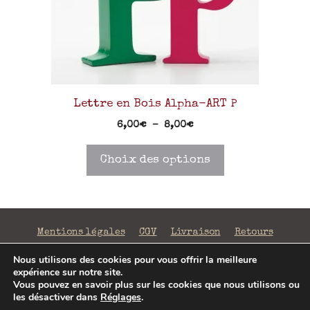
Lettre en Bois Alpha-ART P
6,00
€
–
8,00
€
Choix des options
Mentions légales
CGV
Livraison
Retours
Confidentialité
Nous utilisons des cookies pour vous offrir la meilleure
expérience sur notre site.
©2026 La Fabrique de Mots Magiques | SIRET 797 938
Vous pouvez en savoir plus sur les cookies que nous utilisons ou
206 00043 | Conception
Jenny Portier
les désactiver dans
Réglages
.
4,00
€
–