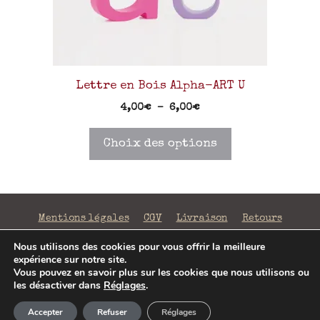
Lettre en Bois Alpha-ART U
4,00
€
–
6,00
€
Choix des options
Mentions légales
CGV
Livraison
Retours
Confidentialité
Nous utilisons des cookies pour vous offrir la meilleure
expérience sur notre site.
©2026 La Fabrique de Mots Magiques | SIRET 797 938
Vous pouvez en savoir plus sur les cookies que nous utilisons ou
206 00043 | Conception
Jenny Portier
les désactiver dans
Réglages
.
4,00
€
–
6,00
€
Accepter
Refuser
Réglages