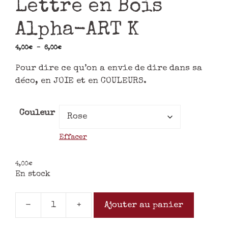
Lettre en Bois
Alpha-ART K
4,00
€
–
6,00
€
Pour dire ce qu’on a envie de dire dans sa
déco, en JOIE et en COULEURS.
Couleur
Effacer
4,00
€
En stock
-
+
Ajouter au panier