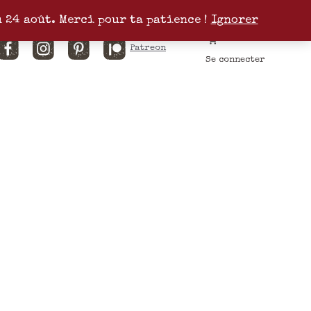
u 24 août. Merci pour ta patience !
Ignorer
Facebook
Instagram
Pinterest
Patreon
Se connecter