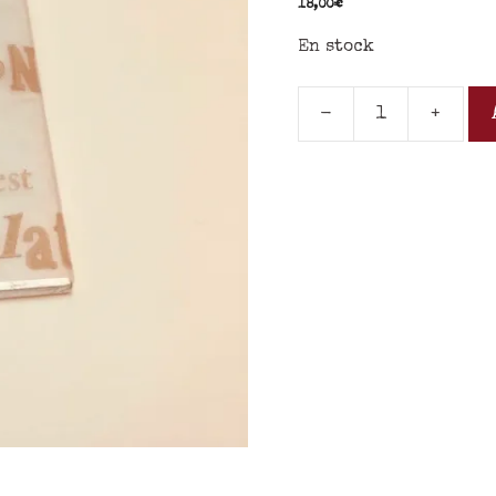
18,00
€
En stock
-
+