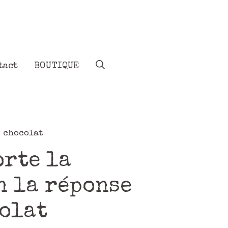
tact
BOUTIQUE
t chocolat
orte la
n la réponse
colat