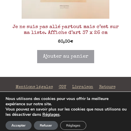
Je ne suis pas allé partout mais c’est sur
ma liste. Affiche d’art 37 x 26 cm
60,00
€
Ajouter au panier
Mentions légales
CGV
Livraison
Retours
Confidentialité
Nous utilisons des cookies pour vous offrir la meilleure
expérience sur notre site.
©2026 La Fabrique de Mots Magiques | SIRET 797 938
Vous pouvez en savoir plus sur les cookies que nous utilisons ou
206 00043 | Conception
Jenny Portier
les désactiver dans
Réglages
.
Ajouter au panier
30,00
€
Accepter
Refuser
Réglages