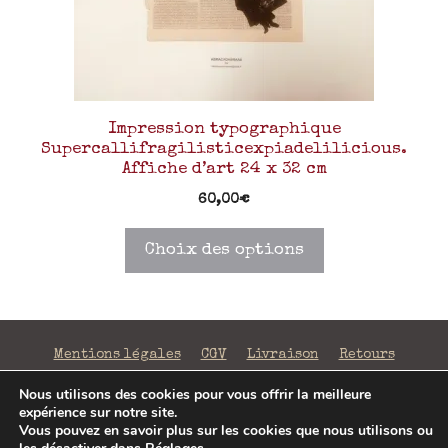
Impression typographique
Supercallifragilisticexpiadelilicious.
Affiche d’art 24 x 32 cm
60,00
€
Choix des options
Mentions légales
CGV
Livraison
Retours
Confidentialité
Nous utilisons des cookies pour vous offrir la meilleure
expérience sur notre site.
©2026 La Fabrique de Mots Magiques | SIRET 797 938
Vous pouvez en savoir plus sur les cookies que nous utilisons ou
206 00043 | Conception
Jenny Portier