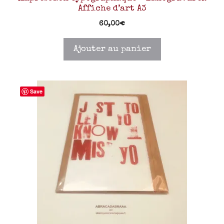
Affiche d’art A3
60,00
€
Ajouter au panier
Save