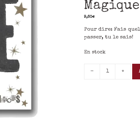
Magique
9,60
€
Pour dire: Fais que
passer, tu le sais!
En stock
-
+