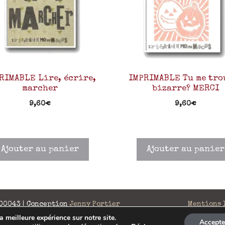
RIMABLE Lire, écrire,
IMPRIMABLE Tu me tro
marcher
bizarre? MERCI
9,60
€
9,60
€
Ajouter au panier
Ajouter au panier
 00043 | Conception
Jenny Portier
Mentions 
a meilleure expérience sur notre site.
Accepte