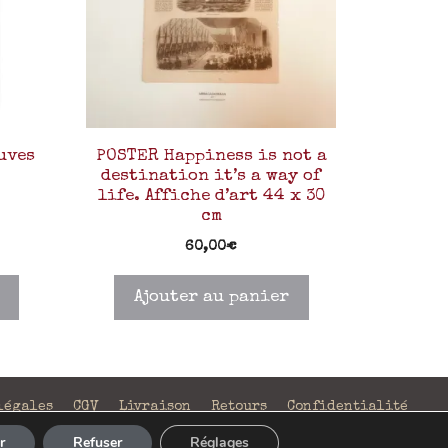
uves
POSTER Happiness is not a
destination it’s a way of
life. Affiche d’art 44 x 30
cm
60,00
€
Ajouter au panier
légales
CGV
Livraison
Retours
Confidentialité
r
Refuser
Réglages