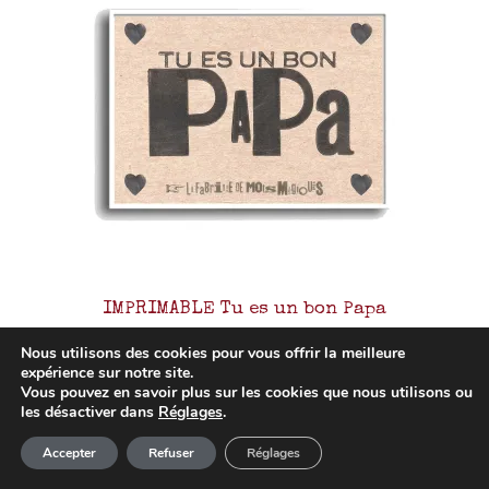
IMPRIMABLE Tu es un bon Papa
9,60
€
Nous utilisons des cookies pour vous offrir la meilleure
expérience sur notre site.
Vous pouvez en savoir plus sur les cookies que nous utilisons ou
Ajouter au panier
les désactiver dans
Réglages
.
Article ajouté au panier
Paiement
Accepter
Refuser
Réglages
0 Produit -
0,00
€