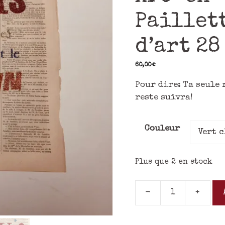
Paillett
d’art 28
60,00
€
Pour dire: Ta seule 
reste suivra!
Couleur
Plus que 2 en stock
-
+