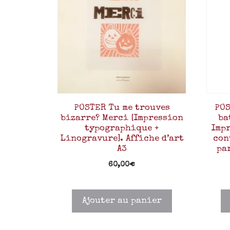
POSTER Tu me trouves
POS
bizarre? Merci [Impression
ba
typographique +
Imp
Linogravure]. Affiche d’art
con
A3
pa
60,00
€
Ajouter au panier