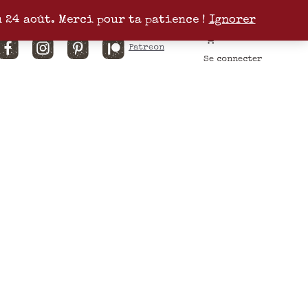
u 24 août. Merci pour ta patience !
Ignorer
Facebook
Instagram
Pinterest
Patreon
Se connecter