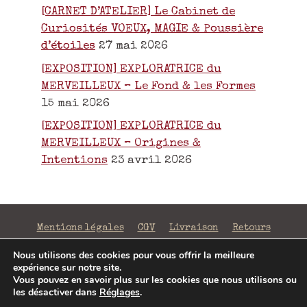
[CARNET D’ATELIER] Le Cabinet de
Curiosités VOEUX, MAGIE & Poussière
d’étoiles
27 mai 2026
[EXPOSITION] EXPLORATRICE du
MERVEILLEUX – Le Fond & les Formes
15 mai 2026
[EXPOSITION] EXPLORATRICE du
MERVEILLEUX – Origines &
Intentions
23 avril 2026
Mentions légales
CGV
Livraison
Retours
Confidentialité
Nous utilisons des cookies pour vous offrir la meilleure
expérience sur notre site.
©2026 La Fabrique de Mots Magiques | SIRET 797 938
Vous pouvez en savoir plus sur les cookies que nous utilisons ou
206 00043 | Conception
Jenny Portier
les désactiver dans
Réglages
.
Article ajouté au panier