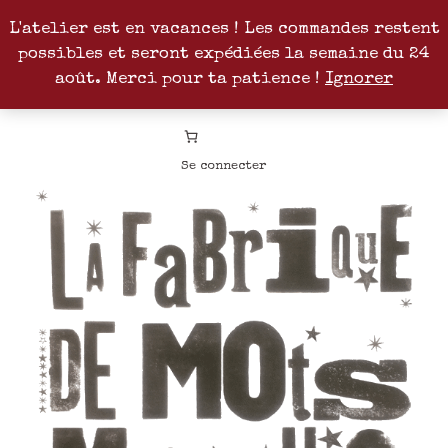
L'atelier est en vacances ! Les commandes restent
possibles et seront expédiées la semaine du 24
Facebook
Instagram
Pinterest
Patreon
août. Merci pour ta patience !
Ignorer
Se connecter