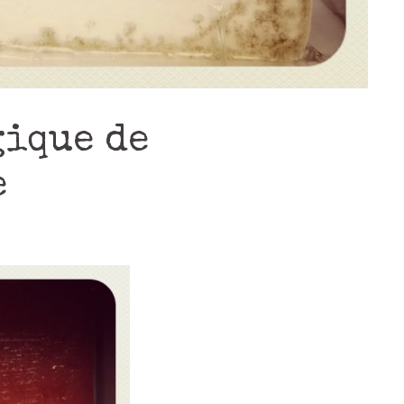
gique de
e