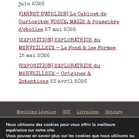
juin 2026
[CARNET D’ATELIER] Le Cabinet de
Curiosités VOEUX, MAGIE & Poussière
d’étoiles
27 mai 2026
[EXPOSITION] EXPLORATRICE du
MERVEILLEUX – Le Fond & les Formes
15 mai 2026
[EXPOSITION] EXPLORATRICE du
MERVEILLEUX – Origines &
Intentions
23 avril 2026
Mentions légales
CGV
Livraison
Retours
Confidentialité
Nous utilisons des cookies pour vous offrir la meilleure
expérience sur notre site.
©2026 La Fabrique de Mots Magiques | SIRET 797 938
Vous pouvez en savoir plus sur les cookies que nous utilisons ou