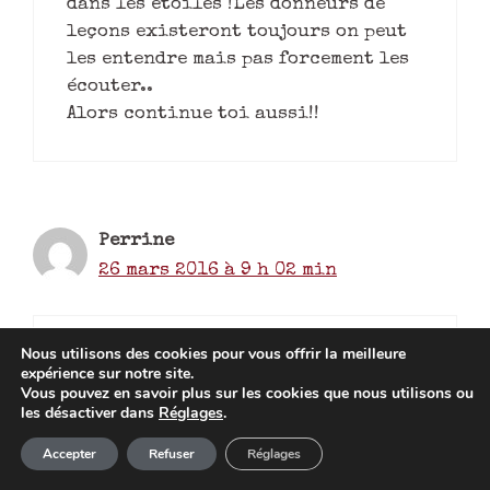
dans les étoiles !Les donneurs de
leçons existeront toujours on peut
les entendre mais pas forcement les
écouter..
Alors continue toi aussi!!
Perrine
26 mars 2016 à 9 h 02 min
Nous utilisons des cookies pour vous offrir la meilleure
C est fou ce qu’une personne
expérience sur notre site.
malveillante peu faire du mal …
Vous pouvez en savoir plus sur les cookies que nous utilisons ou
les désactiver dans
Réglages
.
Mais il est important de se rappeler
Article ajouté au panier
qu’il y a en tant d’autres de
Paiement
Accepter
Refuser
Réglages
0 Produit -
0,00
€
bienveillantes ! L’histoire du vase :