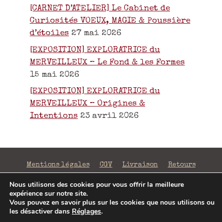
[CARNET D’ATELIER] Le Cabinet de
Curiosités VOEUX, MAGIE & Poussière
d’étoiles
27 mai 2026
[EXPOSITION] EXPLORATRICE du
MERVEILLEUX – Le Fond & les Formes
15 mai 2026
[EXPOSITION] EXPLORATRICE du
MERVEILLEUX – Origines &
Intentions
23 avril 2026
Mentions légales
CGV
Livraison
Retours
Confidentialité
Nous utilisons des cookies pour vous offrir la meilleure
expérience sur notre site.
©2026 La Fabrique de Mots Magiques | SIRET 797 938
Vous pouvez en savoir plus sur les cookies que nous utilisons ou
206 00043 | Conception
Jenny Portier
les désactiver dans
Réglages
.
Article ajouté au panier